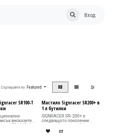
За нас
Вход
Featured
Сортирайте по:
ignracer SR100-T
Мастило Signracer SR200+ в
лки
1 л бутилки
кционално
SIGNRACER SR-200+ е
нисък вискозитет,
следващото поколение
 за LED UV Roll to
високоефективни UV
жения и клиенти с
мастила, предназначени за
.
индустриални печатни