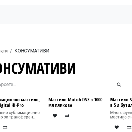
Начало
Продукти
Новини
Бюлетин
кти
КОНСУМАТИВИ
ОНСУМАТИВИ
мационно мастило,
Мастило Mutoh DS3 в 1000
Мастило S
igital Hi-Pro
мл пликове
в 5 л бути
ално сублимационно
Многофун
о за трансферен
мастило с 
 Идеално за трансфер
разработено
синтетични тъкани
Roll прило
стер), върху твърди
голям обем