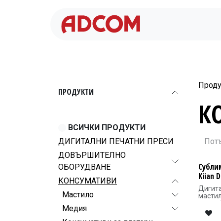
Преминете към съдържание
Проду
ПРОДУКТИ
К
ВСИЧКИ ПРОДУКТИ
ДИГИТАЛНИ ПЕЧАТНИ ПРЕСИ
ДОВЪРШИТЕЛНО
Субли
ОБОРУДВАНЕ
Kiian D
КОНСУМАТИВИ
Дигит
Мастило
мастил
печат.
Медия
върху 
(полие