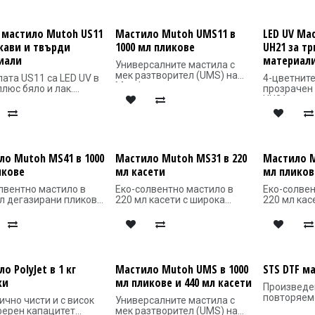
ати
V мастило Mutoh US11
Мастило Mutoh UMS11 в
LED UV Ма
вкави и твърди
1000 мл пликове
UH21 за т
иали
материал
Универсалните мастила с
мек разтворител (UMS) на
ата US11 са LED UV в
4-цветните
Mutoh са в дегазирани
люс бяло и лак.
прозрачен 
плокове по 1 литър и са
ряват
UH21 осигу
разработени за
качествен печат
остър, вис
висококачествен печат на
прозрачни и цветни
печат върх
рекламни знаци и дисплеи
ати, подходящи както
цветни пов
при месечно натоварване
кави така и твърди
позволява
>250 м2
иали
ефекти с ч
ло Mutoh MS41 в 1000
Мастило Mutoh MS31 в 220
Мастило M
- Покриват 83% от цветовата
Мастилата 
икове
мл касети
мл пликов
диаграма Pantone C®
касети от 
- Слаб мирис, без да е
пликове по
лвентно мастило в
Еко-солвентно мастило в
Еко-солвен
необходима принудителна
бяло)
л дегазирани пликове
220 мл касети с широка
220 мл кас
вентилация
ка цветова гама,
цветова гама, висока
цветова га
- Устойчиви на UV лъчи на
- Подходя
 адхезия, отлична
адхезия, отлична
адхезия, о
открито до 3 години без
материали
ивост на абразия /
устойчивост на абразия /
устойчивос
ламиниране
предмети
ли.
химикали.
химикали.
- Резултатъ
фицирани по
Сертифицирани по
Сертифици
завършван
UARD Gold, за да
GREENGUARD Gold, за да
GREENGUARD
о PolyJet в 1 кг
Мастило Mutoh UMS в 1000
STS DTF м
принтера
рят на най-строгите
отговарят на най-строгите
отговарят 
- Технолог
ки
мл пликове и 440 мл касети
рти за ниски емисии
стандарти за ниски емисии
стандарти 
Произведе
втвърдява
ливи органични
на летливи органични
на летливи
повторяем
консумация
ично чисти и с висок
Универсалните мастила с
ения (ЛОС).
съединения (ЛОС).
съединени
партида, м
идеална за
ерен капацитет
мек разтворител (UMS) на