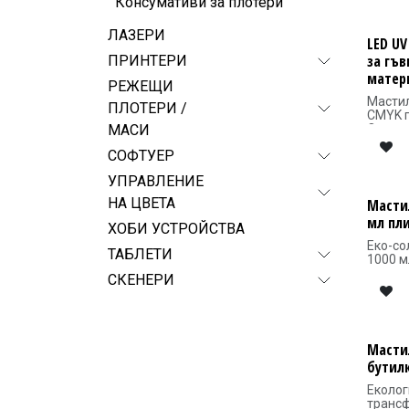
Консумативи за плотери
субстр
ЛАЗЕРИ
LED U
за гъ
ПРИНТЕРИ
матер
РЕЖЕЩИ
Мастил
ПЛОТЕРИ /
CMYK п
Oсигу
МАСИ
високо
СОФТУЕР
върху 
субстр
УПРАВЛЕНИЕ
за гъв
матер
НА ЦВЕТА
Масти
мл пл
ХОБИ УСТРОЙСТВА
Еко-со
ТАБЛЕТИ
1000 м
с широ
СКЕНЕРИ
висока
устойч
химика
Серти
GREENG
Мастил
отгова
бутил
станда
на лет
Еколог
съедин
трансф