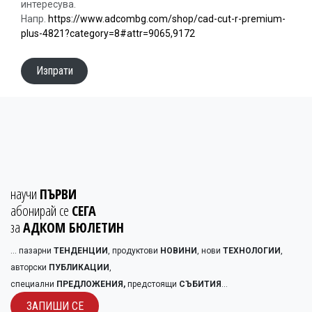
интересува.
Напр.
https://www.adcombg.com/shop/cad-cut-r-premium-
plus-4821?category=8#attr=9065,9172
Изпрати
научи
ПЪРВИ
абонирай се
СЕГА
за
АДКОМ БЮЛЕТИН
... пазарни
ТЕНДЕНЦИИ
, продуктови
НОВИНИ
, нови
ТЕХНОЛОГИИ
,
авторски
ПУБЛИКАЦИИ
,
специални
ПРЕДЛОЖЕНИЯ,
предстоящи
СЪБИТИЯ
...
ЗАПИШИ С​​Е