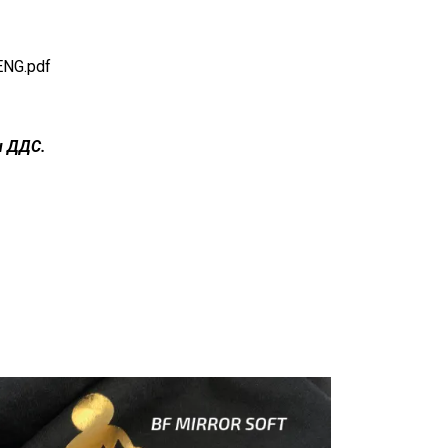
NG.pdf
н ДДС.