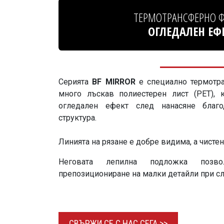
ТЕРМОТРАНСФЕРНО Ф
ОГЛЕДАЛЕН ЕФ
Серията
BF MIRROR
е специално термотра
много лъскав полиестерен лист (PET), 
огледален ефект след нанасяне благ
структура.
Линията на рязане е добре видима, а чистен
Неговата лепилна подложка позв
препозициониране на малки детайли при сл
СВЪРЖИ СЕ С НАС
СЕГА >>​​​​