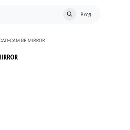
За нас
Вход
 CAD-CAM BF MIRROR
MIRROR