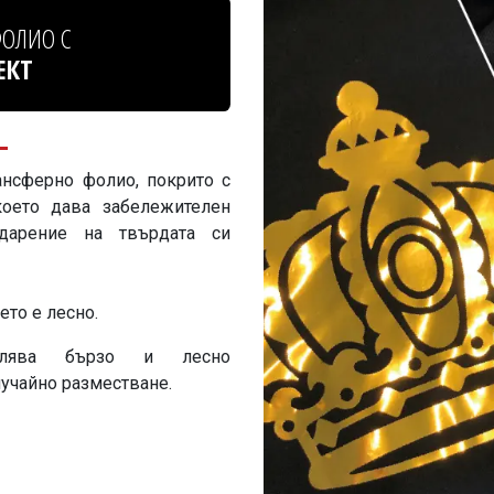
ОЛИО С
ЕКТ
нсферно фолио, покрито с
което дава забележителен
одарение на твърдата си
ето е лесно.
олява бързо и лесно
учайно разместване.