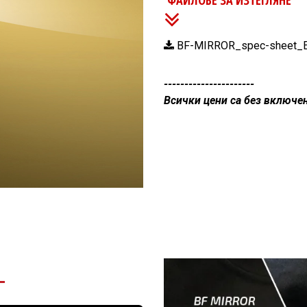
ФАЙЛОВЕ ЗА ИЗТЕГЛЯНЕ
BF-MIRROR_spec-sheet_E
----------------------
Всички цени са без включе