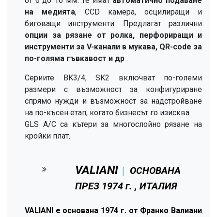
от 6 до 16 мм. Те имат
автоматично подаване
на медията
, CCD камера, осцилиращи и
биговащи инструменти. Предлагат различни
опции за рязане от ролка, перфориращи и
инструменти за V-канали в мукава,
QR-code за
по-голяма гъвкавост и др
.
Сериите BK3/4, SK2 включват по-големи
размери с възможност за конфигуриране
спрямо нужди и възможност за надстройване
на по-късен етап, когато бизнесът го изисква.
GLS A/C са кътери за многослойно рязане на
кройки плат.
VALIANI
ОСНОВАНА
│
ПРЕЗ 1974 г. , ИТАЛИЯ
VALIANI е основана 1974 г. от Франко Валиани