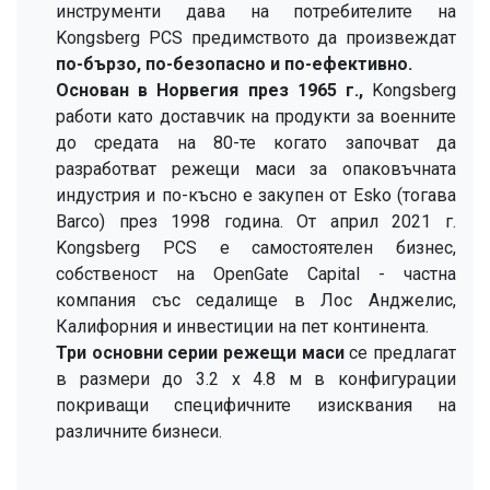
инструменти дава на потребителите на
Kongsberg PCS предимството да произвеждат
по-бързо, по-безопасно и по-ефективно.
Основан в Норвегия през 1965 г.,
Kongsberg
работи като доставчик на продукти за военните
до средата на 80-те когато започват да
разработват режещи маси за опаковъчната
индустрия и по-късно е закупен от Esko (тогава
Barco) през 1998 година. От април 2021 г.
Kongsberg PCS е самостоятелен бизнес,
собственост на OpenGate Capital - частна
компания със седалище в Лос Анджелис,
Калифорния и инвестиции на пет континента.
Три основни серии режещи маси
се предлагат
в размери до 3.2 х 4.8 м в конфигурации
покриващи специфичните изисквания на
различните бизнеси.