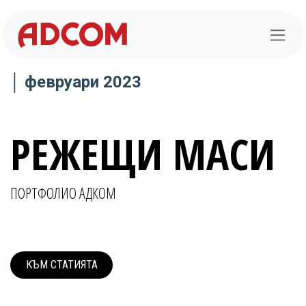
Преминете към съдържание
│ февруари 2023
РЕЖЕЩИ МАСИ
ПОРТФОЛИО АДКОМ
КЪМ СТАТИ​​ЯТА​​