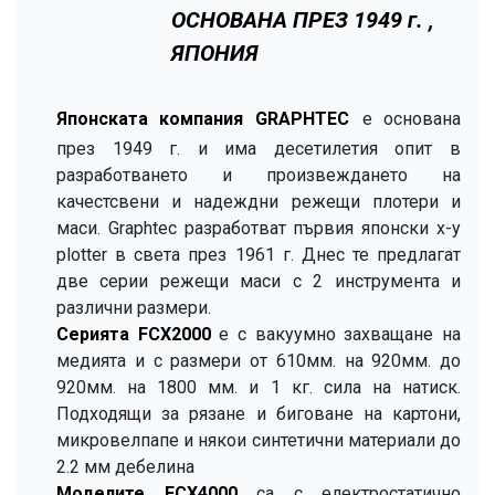
ОСНОВАНА ПРЕЗ 1949 г. ,
ЯПОНИЯ
Японската компания GRAPHTEC
е основана
през 1949 г. и има десетилетия опит в
разработването и произвеждането на
качестсвени и надеждни режещи плотери и
маси. Graphtec разработват първия японски x-y
plotter в света през 1961 г. Днес те предлагат
две серии режещи маси с 2 инструмента и
различни размери.
Серията FCX2000
е с вакуумно захващане на
медията и с размери от 610мм. на 920мм. до
920мм. на 1800 мм. и 1 кг. сила на натиск.
Подходящи за рязане и биговане на картони,
микровелпапе и някои синтетични материали до
2.2 мм дебелина
Моделите FCX4000
са с електростатично