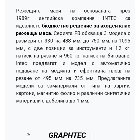
Режещите маси на основаната през
1989г. английска компания INTEC са
идеалното
бюджетно решение за входен клас
режеща маса.
Серията FB обхв​аща 3 модела с
размери от 330 на 488 мм. до 750 мм. на 1095
мм., с две позиции за инструменти и 1.2 кг.
натиск на рязане и 960 гр. натиск на биговане.
Intec предлагат и модел с автоматично
подаване на медията и ефективна площ на
рязане от 495 мм. на 735 мм. Предлаганите
модели са заматериали от типа на хартии,
картони, магнитно фолио и различни синтетични
материали с дебелина до 1 мм.
GRAPHTEC
│