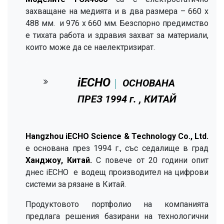
захващане на медията и в два размера – 660 х
488 мм. и 976 х 660 мм. Безспорно предимство
е тихата работа и здравия захват за материали,
които може да се наелектризират.
iECHO
ОСНОВАНА
│
ПРЕЗ 1994 г. , КИТАЙ
Hangzhou
iECHO Science & Technology Co., Ltd.
е основана през 1994 г., със седалище в град
Ханджоу, Китай.
С повече от 20 години опит
днес iECHO е водещ производител на цифрови
системи за рязане в Китай.
Продуктовото портфолио на компанията
предлага решения базирани на технологични