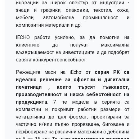
иновации за широк спектър от индустрии -
знаци и графики, опаковки, текстил, кожа,
мебели, автомобилна промишленост и
композитни материали и др.
iECHO работи усилено, за да помогне на
клиентите да получат максимална
възвръщаемост на инвестициите и да подобрят
своята конкурентоспособност
Режещите маси на iEcho от
серия PK са
идеално решение за офсетни и дигитални
печатници
,
които търсят
гъвкавост,
производителност и ниска себестойност на
продукцията.
7
-те
модела в серията са
компактни и покриват работни размери от
четвъртинка до цял формат, проектирани за
частично и/или пълно прорязване, биговане и
перфориране на различни материали с дебелина