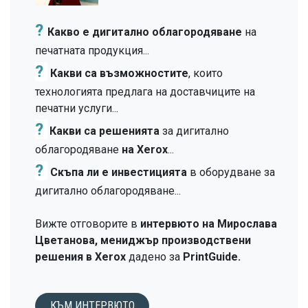
?
Какво е дигитално облагородяване
на
печатната продукция...
?
Какви са възможностите
, които
технологията предлага на доставчиците на
печатни услуги...
?
Какви са решенията
за дигитално
облагородяване
на Xerox
...
?
Скъпа ли е инвестицията
в оборудване за
дигитално облагородяване...
Вижте отговорите в
интервюто на Мирослава
Цветанова, мениджър производствени
решения в Xerox
дадено за
PrintGuide.
КЪМ ИНТЕРВЮТО