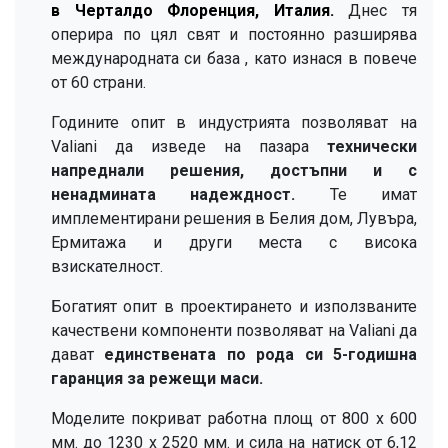
в Черталдо Флоренция, Италия.
Днес тя
оперира по цял свят и постоянно разширява
международната си база
, като изнася в повече
от 60 страни.
Годините опит в индустрията позволяват на
Valiani да изведе на пазара
технически
напреднали решения, достъпни и с
ненадмината надеждност.
Те имат
имплементирани решения в Белия дом, Лувъра,
Ермитажа и други места с висока
взискателност.
Богатият опит в проектирането и използваните
качествени компоненти позволяват на Valiani да
дават
единствената по рода си 5-годишна
гаранция за режещи маси.
Моделите покриват работна площ от 800 х 600
мм. до 1230 x 2520 мм. и сила на натиск от 6,12