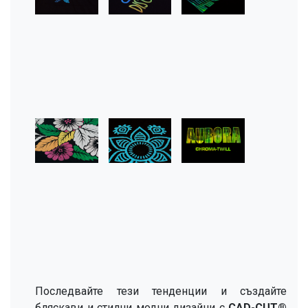
Последвайте тези тенденции и създайте
бляскави и стилни модни дизайни с
CAD-CUT®