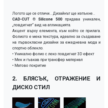
Логото ще се отличи… Дизайнът ще изпъкне…
CAD-CUT ® Silicone 500
придава уникален,
„повдигнат“ вид на апликацията.
Акцент върху елемента, към който се прилага.
Фолиото е мека текстура, идеално за създаване
на първокласни дизайни за ежедневна мода и
спортно облекло.
• Уникално фолио с леко повдигнат 3D ефект
• Мек и гъвкав при трансфер материал
• Матово покритие
2. БЛЯСЪК, ОТРАЖЕНИЕ И
ДИСКО СТИЛ