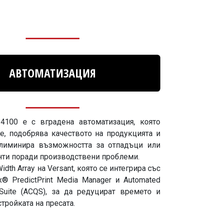
АВТОМАТИЗАЦИЯ
 4100 e с вградена автоматизация, която
е, подобрява качеството на продукцията и
елиминира възможността за отпадъци или
енти поради производствени проблеми.
idth Array на Versant, която се интегрира със
x® PredictPrint Media Manager и Automated
y Suite (ACQS), за да редуцират времето и
стройката на пресата.