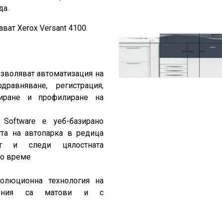
да.
ват Xerox Versant 4100.
озволяват автоматизация на
равняване, регистрация,
риране и профилиране на
 Software е уеб-базирано
та на автопарка в редица
ст и следи цялостната
но време
волюционна технология на
ажения са матови и с