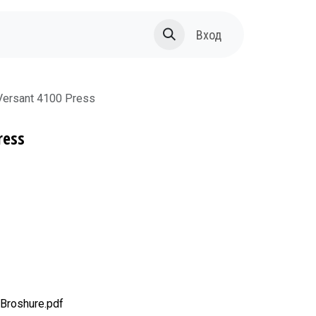
За нас
Вход
ersant 4100 Press
ress
Broshure.pdf