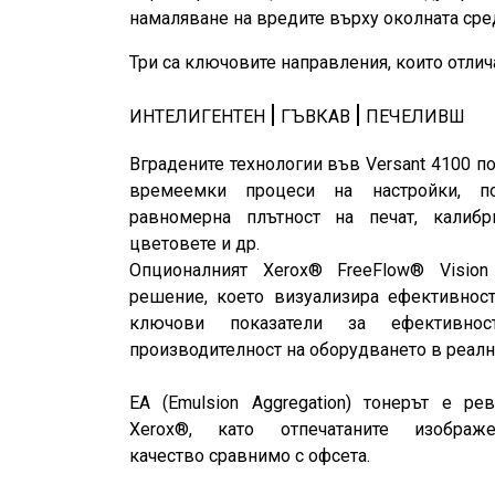
намаляване на вредите върху околната сре
Три са ключовите направления, които отлича
|
|
ИНТЕЛИГЕНТЕН
ГЪВКАВ
ПЕЧЕЛИВШ
Вградените технологии във Versant 4100 п
времеемки процеси на настройки, под
равномерна плътност на печат, калиб
цветовете и др.
Опционалният Xerox® FreeFlow® Vision
решение, което визуализира ефективност
ключови показатели за ефективно
производителност на оборудването в реал
EA (Emulsion Aggregation) тонерът е ре
Xerox®, като отпечатаните изобр
качество сравнимо с офсета.