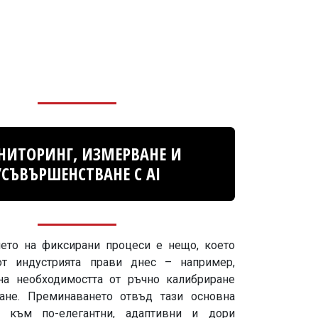
ИТОРИНГ, ИЗМЕРВАНЕ И
УСЪВЪРШЕНСТВАНЕ С AI
ето на фиксирани процеси е нещо, което
от индустрията прави днес – например,
на необходимостта от ръчно калибриране
ане. Преминаването отвъд тази основна
я към по-елегантни, адаптивни и дори