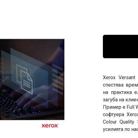
Xerox Versant
спестява врем
на практика 
загуба на кли
Пример е Full W
софтуера Xero
Colour Qualit
усилията по на