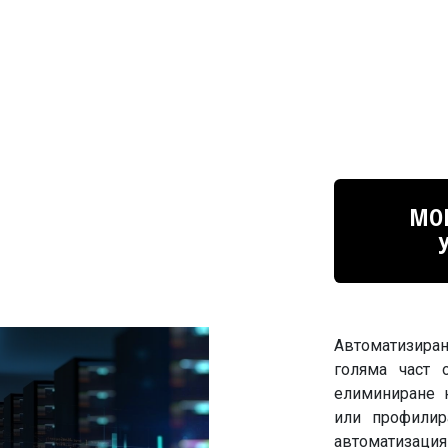
МОН
Aвтоматизиран
голяма част 
елиминиране 
или профилир
автоматизаци