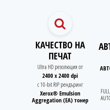
КАЧЕСТВО НА
АВ
ПЕЧАТ
Ultra HD резолюция от
АВТ
2400 x 2400 dpi
с 10-bit RIP рендъринг
FULL
Xerox® Emulsion
AUT
Aggregation (EA) тонер