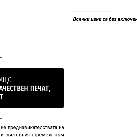
----------------------
Всички цени са без включе
ВАЩО
ЧЕСТВЕН ПЕЧАТ,
​
щне предизвикателствата на
 и световния стремеж към