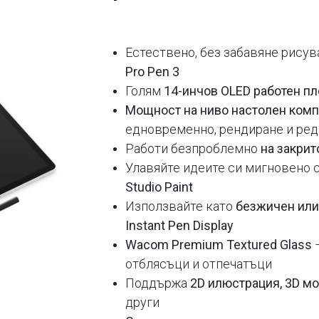
Естествено, без забавяне рисув
Pro Pen 3
Голям
14-инчов OLED работен п
Мощност на ниво настолен ком
едновременно, рендиране и ре
Работи безпроблемно
на закрит
Улавяйте идеите си мигновено 
Studio Paint
Използвайте като
безжичен или
Instant Pen Display
Wacom Premium Textured Glass
–
отблясъци и отпечатъци
Поддържа
2D илюстрация, 3D м
други