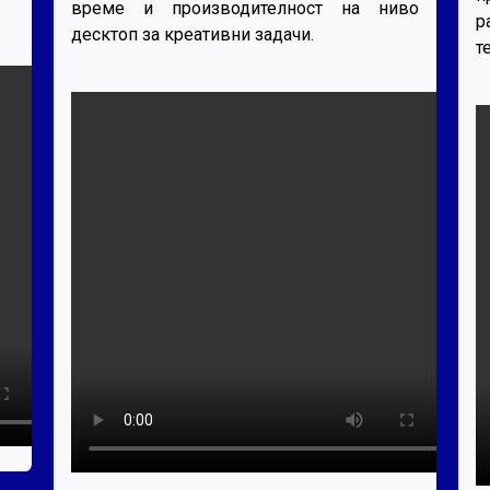
време и производителност на ниво
р
десктоп за креативни задачи.
т