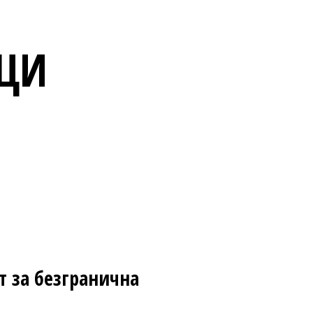
ИЦИ
 за безгранична