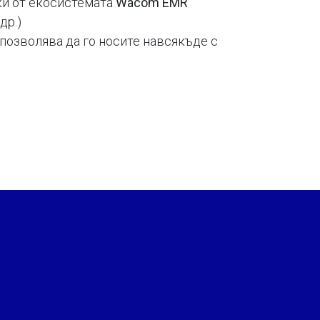
и от екосистемата
Wacom EMR
др.)
и позволява да го носите навсякъде с