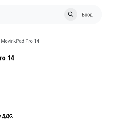
За нас
Вход
MovinkPad Pro 14
ro 14
н ДДС.