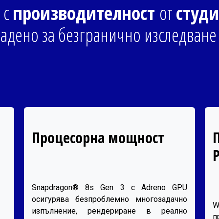
и
с
производителност
от
студи
дадено за безгранично изследване
Процесорна мощност
Snapdragon® 8s Gen 3 с Adreno GPU
осигурява безпроблемно многозадачно
W
изпълнение, рендериране в реално
п