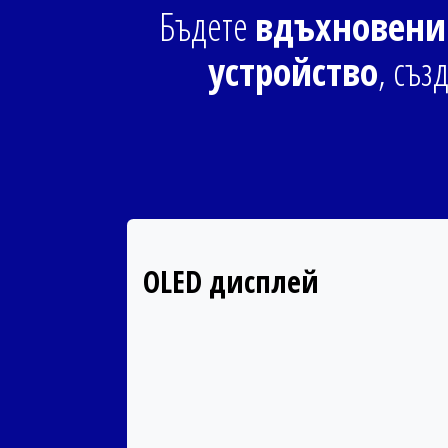
Бъдете
вдъхновен
устройство
, съз
OLED дисплей