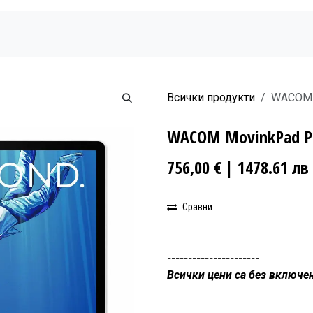
Начало
Продукти
Новини
Бюлетин
Всички продукти
WACOM 
WACOM MovinkPad P
756,00
€
| 1478.61 лв
Сравни
----------------------
Всички цени са без включе