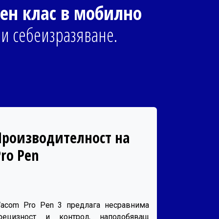
ен клас в мобилно
 и себеизразяване.
Производителност на
Pro Pen
acom Pro Pen 3 предлага несравнима
рецизност и контрол, наподобяващ