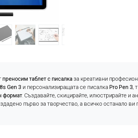
т
преносим таблет с писалка
за креативни професион
8s Gen 3
и персонализиращата се писалка
Pro Pen 3
,
н формат
. Създавайте, скицирайте, илюстрирайте и а
здадено първо за творчество, а всичко останало ви 