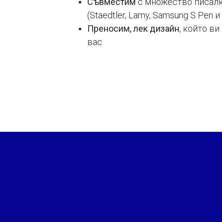
Съвместим
с множество писалк
(Staedtler, Lamy, Samsung S Pen и 
Преносим, лек дизайн
, който в
вас