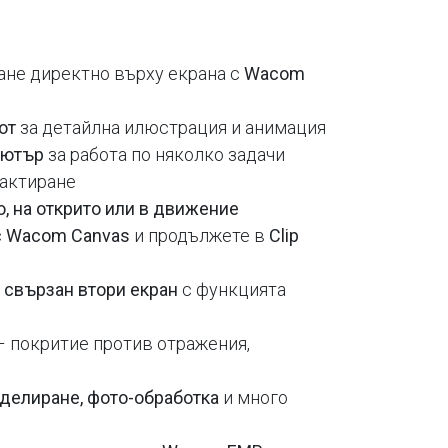
ане директно върху екрана с
Wacom
лот
за детайлна илюстрация и анимация
пютър
за работа по няколко задачи
дактиране
о, на открито или в движение
с
Wacom Canvas
и продължете в
Clip
 свързан втори екран
с функцията
 покритие против отражения,
оделиране, фото-обработка
и много