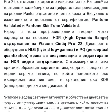
Pro 22 отговаря на строгите изисквания на Pantone* за
тестване и калибриране за цифрово възпроизвеждане
на реални Pantone цветове и тен на кожата. Визуалното
изживяване е доказано от сертификатите
Pantone
Validated и Pantone SkinTone Validated.
Наред с това професионалните творци могат
надеждно да показват
HDR (High Dynamic Range)
съдържание на Wacom Cintiq Pro 22
. Дисплеят е
оборудван с
HLG (hybrid log–gamma) и PQ (perceptual
quantization) крива за визуализация и редактиране
на HDR видео съдържание.
Оптимизираните гама
криви изобразяват картините така, че да изглеждат по-
верни спрямо начина, по който човешкото око
възприема реалния свят в сравнение със SDR
(стандартен динамичен диапазон)
*Pantone е водещ световен авторитет в областта на цветовете и
предоставя универсален език на цветовете, който позволява
вземането на критични за цвета решения през всеки етап от