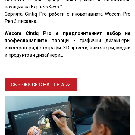
позиция на ExpressKeys™.
Серията Cintiq Pro работи с иновативната Wacom Pro
Pen 3 писалка.
Wacom Cintiq Pro е предпочитаният избор на
професионалните творци
- графични дизайнери,
илюстратори, фотографи, 3D артисти, аниматори, модни
и продуктови дизайнери...
СВЪРЖИ СЕ С НАС
СЕГА >>​​​​