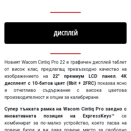
ДИСПЛЕЙ
Новият Wacom Cintiq Pro 22 е графичен дисплей таблет
от висок клас, предлагащ превъзходно качество на
изображението на
22" премиум LCD панел. 4К
дисплеят с 10-битов цвят (8bit + 2FRC)
показва ясно
и отчетливо съдържание с висока цветова
производителност и опции за калибриране.
Супер тънката рамка на Wacom Cintiq Pro заедно с
иновативната позиция на ExpressKeys™
се
комбинират за по-малко устройство, което пасва на
повече бюра и ви дава повече място за свободно