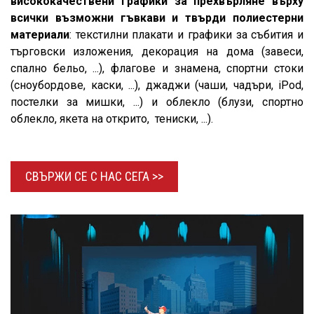
висококачествени графики за прехвърляне върху
всички възможни гъвкави и твърди полиестерни
материали
: текстилни плакати и графики за събития и
търговски изложения, декорация на дома (завеси,
спално бельо, ...), флагове и знамена, спортни стоки
(сноубордове, каски, ...), джаджи (чаши, чадъри, iPod,
постелки за мишки, ...) и облекло (блузи, спортно
облекло, якета на открито, тениски, ...).
СВЪРЖИ СЕ С НАС
СЕГА >>​​​​