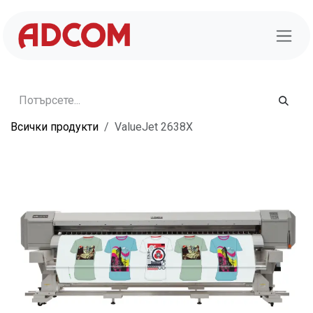
Преминете към съдържание
Всички продукти
ValueJet 2638X