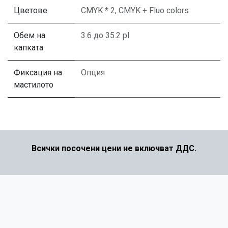
Цветове
CMYK * 2
,
CMYK + Fluo colors
Обем на
3.6 до 35.2 pl
капката
Фиксация на
Опция
мастилото
Всички посочени цени не включват ДДС.