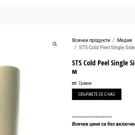
Начало
Продукти
Новини
Бюлетин
Всички продукти
Медия
STS Cold Peel Single Sid
STS Cold Peel Single 
м
Сравни
СВЪРЖЕ
Т​Е СЕ С НАС
----------------------
Всички цени са без включе