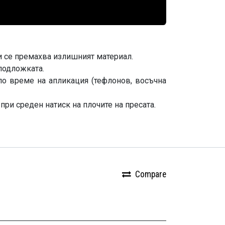
 и се премахва излишният материал.
 подложката.
по време на апликация (тефлонов, восъчна
при среден натиск на плочите на пресата.
Compare