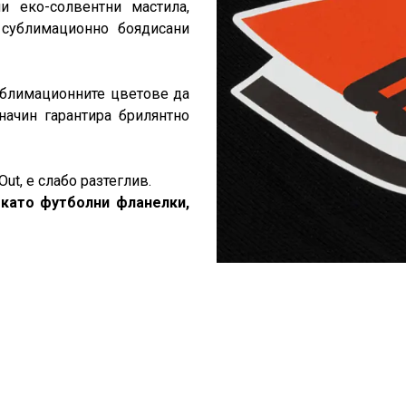
и еко-солвентни мастила,
 сублимационно боядисани
ублимационните цветове да
ачин гарантира брилянтно
ut, е слабо разтеглив.
 като футболни фланелки,