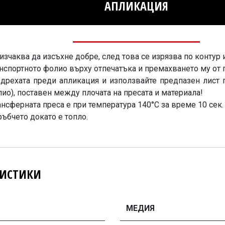
АПЛИКАЦИЯ
изчаква да изсъхне добре, след това се изрязва по контур
анспортното фолио върху отпечатъка и премахването му от
/дрехата преди апликация и използвайте предпазен лист 
лио), поставен между плочата на пресата и материала!
нсферната преса е при температура 140°C за време 10 сек. 
ъбчето докато е топло.
РИСТИКИ
МЕДИЯ