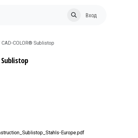
За нас
Вход
 CAD-COLOR® Sublistop
Sublistop
truction_Sublistop_Stahls-Europe.pdf