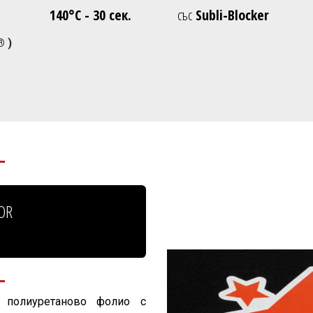
140°C - 30 сек.
със
Subli-Blocker
® )
OR
 полиуретаново фолио с