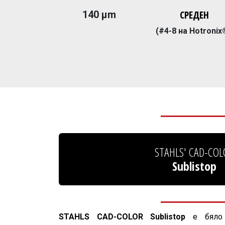
СРЕДЕН
140 µm
(#4-8 на Hotronix
STAHLS' CAD-COL
Sublistop
STAHLS CAD-COLOR Sublistop
е
бяло