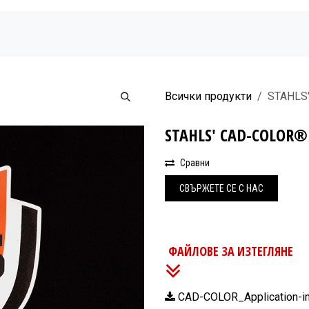
Начало
Продукти
Новини
Бюлетин
Всички продукти
STAHLS'
STAHLS' CAD-COLOR® 
Сравни
СВЪРЖЕ
Т​Е СЕ С НАС
ФАЙЛОВЕ ЗА ИЗТЕГЛЯНЕ
CAD-COLOR_Application-ins