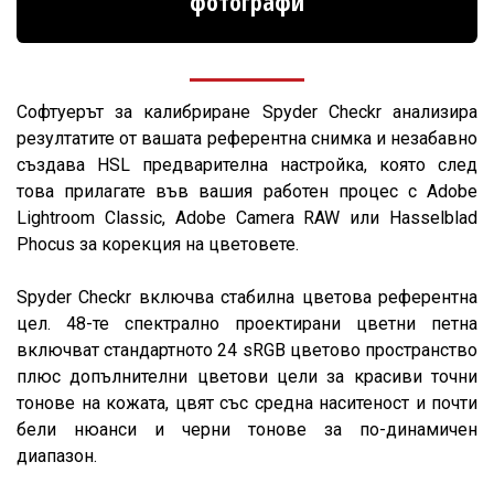
фотографи
Софтуерът за калибриране Spyder Checkr анализира
резултатите от вашата референтна снимка и незабавно
създава HSL предварителна настройка, която след
това прилагате във вашия работен процес с Adobe
Lightroom Classic, Adobe Camera RAW или Hasselblad
Phocus за корекция на цветовете.
Spyder Checkr включва стабилна цветова референтна
цел. 48-те спектрално проектирани цветни петна
включват стандартното 24 sRGB цветово пространство
плюс допълнителни цветови цели за красиви точни
тонове на кожата, цвят със средна наситеност и почти
бели нюанси и черни тонове за по-динамичен
диапазон.