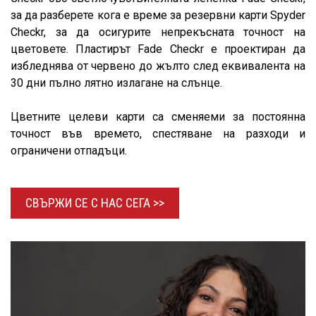
за да разберете кога е време за резервни карти Spyder
Checkr, за да осигурите непрекъсната точност на
цветовете. Пластирът Fade Checkr е проектиран да
избледнява от червено до жълто след еквивалента на
30 дни пълно лятно излагане на слънце.
Цветните целеви карти са сменяеми за постоянна
точност във времето, спестяване на разходи и
ограничени отпадъци.
СВЪРЖИ СЕ С НАС
СЕГА >>​​​​