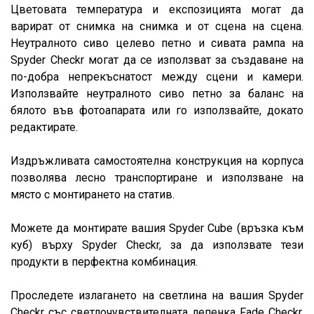
Цветовата температура и експозицията могат да
варират от снимка на снимка и от сцена на сцена.
Неутралното сиво целево петно ​​и сивата рампа на
Spyder Checkr могат да се използват за създаване на
по-добра непрекъснатост между сцени и камери.
Използвайте неутралното сиво петно ​​за баланс на
бялото във фотоапарата или го използвайте, докато
редактирате.
Издръжливата самостоятелна конструкция на корпуса
позволява лесно транспортиране и използване на
място с монтирането на статив.
Можете да монтирате вашия Spyder Cube (връзка към
куб) върху Spyder Checkr, за да използвате тези
продукти в перфектна комбинация.
Проследете излагането на светлина на вашия Spyder
Checkr със светлочувствителната лепенка Fade Checkr,