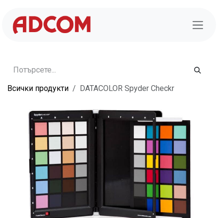
Преминете към съдържание
Всички продукти
DATACOLOR Spyder Checkr