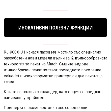
ИНОВАТИВНИ ПОЛЕЗНИ ФУНКЦИИ
RJ-900X-U1 нанася пасовете мастило със специално
разработени нови модели вълни за
i2 вълноообразната
технология за печат на Mutoh
. Същите видове
вълнообразен печат ползват последното поколение
ValueJet широкоформатни принтери с една печатаща
глава.
Когато се ползва с каландер, като опция
се предлага
н
авиващо устройство.
Принтерът е окомплектован със сопециални