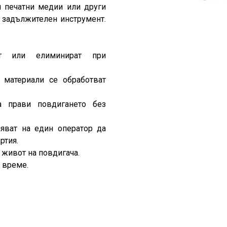
и печатни медии или други
е задължителен инструмент.
ат или елиминират при
 материали се обработват
а прави повдигането без
яват на един оператор да
ртия.
 живот на повдигача.
и време.