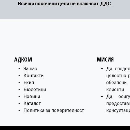
Всички посочени цени не включват ДДС.
АДКОМ
МИСИЯ
​За нас
Да сподел
Контакти
цялостно 
Екип
обезпечи
Бюлетини
клиенти
Новини
Да осигу
Каталог
предост
Политика за поверителност
консултаци