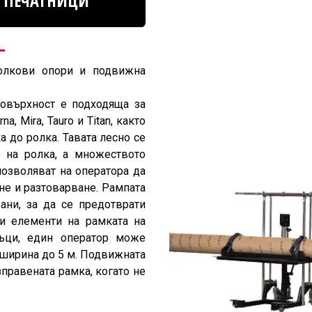
 ПЕЧАТНИЦИ
олкови опори и подвижна
повърхност е подходяща за
, Mira, Tauro и Titan, както
 до ролка. Тавата лесно се
е на ролка, а множеството
позволяват на оператора да
не и разтоварване. Рампата
ани, за да се предотврати
и елементи на рамката на
мъци, един оператор може
и ширина до 5 м. Подвижната
правената рамка, когато не