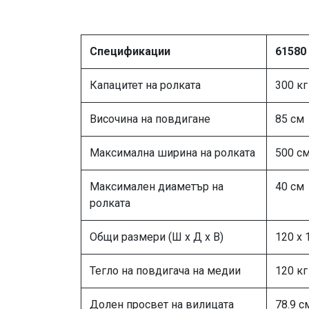
Спецификации
61580
Капацитет на ролката
300 кг
Височина на повдигане
85 см
Максимална ширина на ролката
500 с
Максимален диаметър на
40 см
ролката
Общи размери (Ш x Д x В)
120 x 
Тегло на повдигача на медии
120 кг
Долен просвет на вилицата
78.9 с