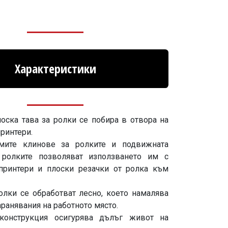
Характеристики
лоска тава за ролки се побира в отвора на
ринтери.
емите клинове за ролките и подвижната
 ролките позволяват използването им с
принтери и плоски резачки от ролка към
олки се обработват лесно, което намалява
аранявания на работното място.
 конструкция осигурява дълъг живот на