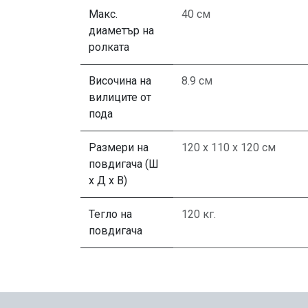
Макс.
40 см
диаметър на
ролката
Височина на
8.9 см
вилиците от
пода
Размери на
120 х 110 х 120 см
повдигача (Ш
х Д х В)
Тегло на
120 кг.
повдигача