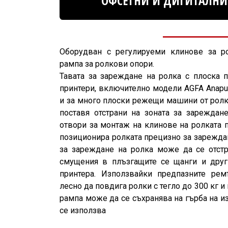
ОФСЕТНИ И ДИГИТАЛНИ
Оборудван с регулируеми клинове за р
рампа за ролкови опори.
Тавата за зареждане на ролка с плоска 
принтери, включително модели AGFA Anapurna
и за много плоски режещи машини от ролка
поставя отстрани на зоната за зареждан
отвори за монтаж на клинове на ролката 
позиционира ролката прецизно за зарежда
за зареждане на ролка може да се отстр
смущения в плъзгащите се щанги и друг
принтера. Използвайки предпазните ре
лесно да повдига ролки с тегло до 300 кг 
рампа може да се съхранява на гърба на из
се използва