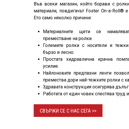
Във всеки магазин, който борави с ролк
материали, повдигачът Foster On-a-Roll® 
Ето само няколко причини:
Материалните щети се намаляв
преместване на ролки.
Големите ролки с носители и тежки
бързо и лесно.
Простата хидравлична крачна помп
усилие.
Найлоновите предпазни ленти позвол
премества дори най-тежките ролки с ха
Здравата конструкция осигурява дълъг
Работата от един човек спестява труд 
СВЪРЖИ СЕ С НАС
СЕГА >>​​​​