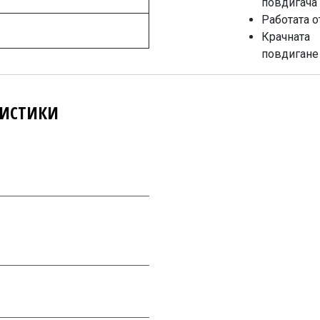
повдигача
Работата о
Крачната
повдигане 
РИСТИКИ