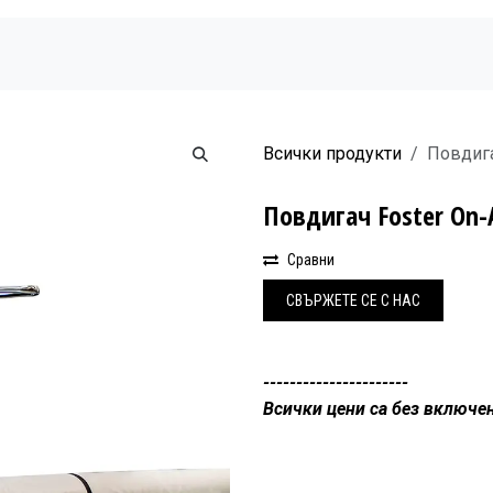
Начало
Продукти
Новини
Бюлетин
Всички продукти
Повдигач
Повдигач Foster On-A
Сравни
СВЪРЖЕ
Т​Е СЕ С НАС
----------------------
Всички цени са без включе