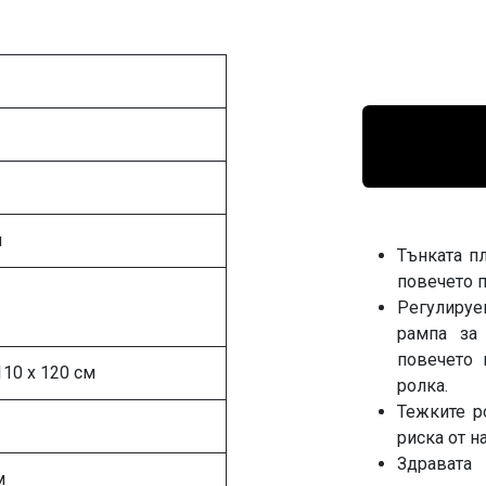
м
Тънката п
повечето п
Регулиру
рампа за
повечето 
110 x 120 см
ролка.
Тежките р
риска от н
Здравата
м