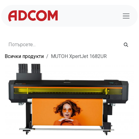
Преминете към съдържание
Всички продукти
MUTOH XpertJet 1682UR