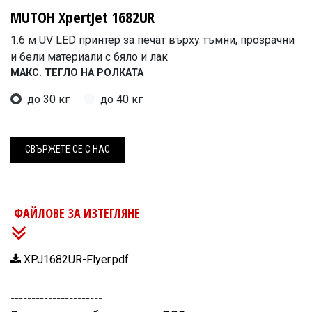
MUTOH XpertJet 1682UR
1.6 м UV LED принтер за печат върху тъмни, прозрачни
и бели материали с бяло и лак
МАКС. ТЕГЛО НА РОЛКАТА
до 30 кг
до 40 кг
СВЪРЖЕ
Т​Е СЕ С НАС
ФАЙЛОВЕ ЗА ИЗТЕГЛЯНЕ
XPJ1682UR-Flyer.pdf
----------------------