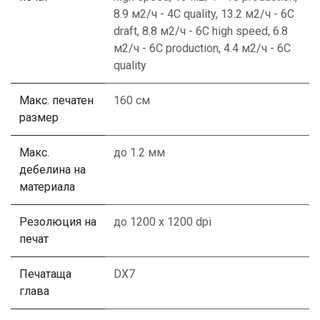
8.9 м2/ч - 4C quality
,
13.2 м2/ч - 6C
draft
,
8.8 м2/ч - 6C high speed
,
6.8
м2/ч - 6C production
,
4.4 м2/ч - 6C
quality
Макс. печатен
160 см
размер
Макс.
до 1.2 мм
дебелина на
материала
Резолюция на
до 1200 x 1200 dpi
печат
Печатаща
DX7
глава