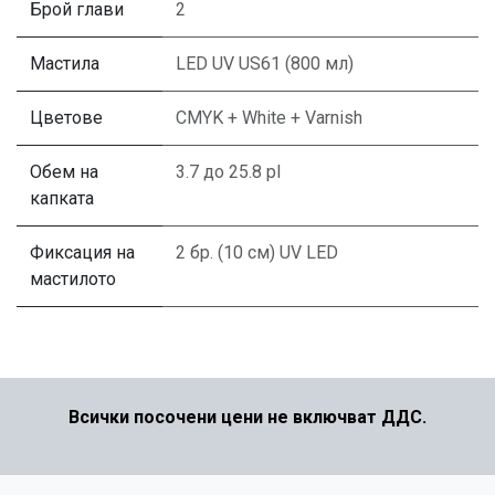
Брой глави
2
Мастила
LED UV US61 (800 мл)
Цветове
CMYK + White + Varnish
Обем на
3.7 до 25.8 pl
капката
Фиксация на
2 бр. (10 см) UV LED
мастилото
Всички посочени цени не включват ДДС.