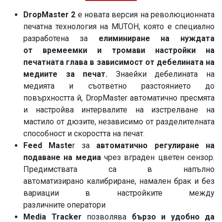
DropMaster 2
e новата версия на революционната
печатна технология на MUTOH, която е специално
разработена за
елиминиране на нуждата
от времеемки и тромави настройки на
печатната глава в зависимост от дебелината на
медиите за печат.
Знаейки дебелината на
медията и съответно разстоянието до
повърхността й, DropMaster автоматично пресмята
и настройва интервалите на изстрелване на
мастило от дюзите, независимо от разделителната
способност и скоростта на печат.
Feed Maste
r за
автоматично регулиране на
подаване на медиа
чрез вграден цветен сензор.
Предимствата са в напълно
автоматизирано калибриране, намален брак и без
вариации в настройките между
различните оператори
Media Tracker
позволява
бързо и удобно да