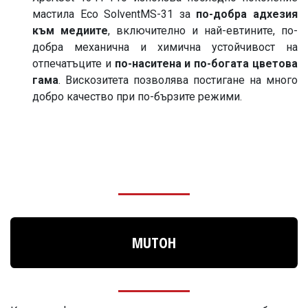
мастила Eco SolventMS-31 за
по-добра адхезия
към медиите
, включително и най-евтините, по-
добра механична и химична устойчивост на
отпечатъците и
по-наситена и по-богата цветова
гама
. Вискозитета позволява постигане на много
добро качество при по-бързите режими.
MUTOH