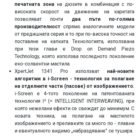
печатната зона
на дюзите в комбинация с по-
високата скорост на движение на каретата
позволяват почти
два пъти по-голяма
производителност
спрямо аналогичните модели
от предишната серия и то при по-висока точност на
поставяне на капката. Технологията, използвана
при тези глави е Drop on Demand Piezo
Technology, която използва последното поколение
еко-солвентни мастила.
XpertJet 1341 Pro използват
най-новите
алгоритми в i-Screen - технология за полагане
на отделните части (пасове) от изoбражението.
i-Screen e 4-тото поколение на патентованата
технология I² (= INTELLIGENT INTERWEAVING), при
която нежелани ефекти се свеждат до минимум. С
новата техника, на полагане на мастилото
изображението и преливките са много по - плавни
и евентуалното видимо „набраздяване” се тушира.