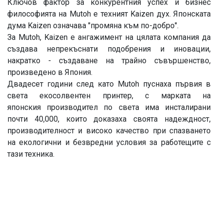
Ключов фактор за конкурентния успех и бизнес
философията на Mutoh е техният Kaizen дух. Японската
дума Kaizen означава "промяна към по-добро".
За Mutoh, Kaizen е ангажимент на цялата компания да
създава непрекъснати подобрения и иновации,
накратко - създаване на трайно съвършенство,
произведено в Япония.
Двадесет години след като Mutoh пуснаха първия в
света екосолвентен принтер, с марката на
японския производител по света има инсталирани
почти 40,000, които доказаха своята надеждност,
производителност и високо качество при спазването
на екологични и безвредни условия за работещите с
тази техника.