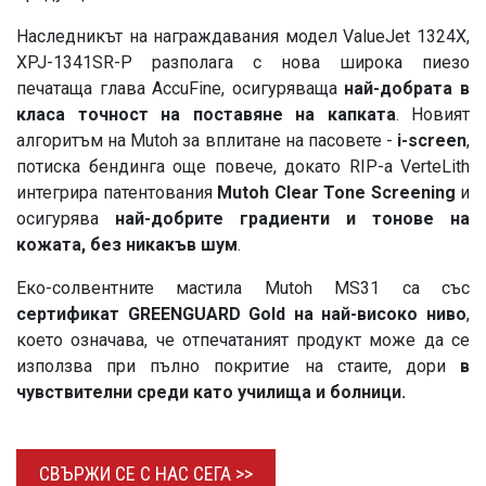
Наследникът на награждавания модел ValueJet 1324X,
XPJ-1341SR-P разполага с нова широка пиезо
печатаща глава AccuFine, осигуряваща
най-добрата в
класа точност на поставяне на капката
. Новият
алгоритъм на Mutoh за вплитане на пасовете -
i-screen
,
потиска бендинга още повече, докато RIP-а VerteLith
интегрира патентования
Mutoh Clear Tone Screening
и
осигурява
най-добрите градиенти и тонове на
кожата, без никакъв шум
.
Еко-солвентните мастила Mutoh MS31 са със
с
ертификат GREENGUARD Gold на най-високо ниво
,
което означава, че отпечатаният продукт може да се
използва при пълно покритие на стаите, дори
в
чувствителни среди като училища и болници.
СВЪРЖИ СЕ С НАС
СЕГА >>​​​​