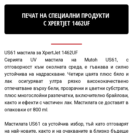
ПЕЧАТ НА СПЕЦИАЛНИ ПРОДУКТИ
С XPERTJET 1462UF
US61 мастила за XpertJet 1462UF
Серията UV мастила на Mutoh US61, с
отговорност към околната среда, е гъвкава и силно
устойчива на надраскване. Четири цвята плюс бяло и
лак осигуряват ултра рязко висококачествено
отпечатване върху бели, прозрачни и цветни субстрати,
плюс многослойни разпечатки, включително брайлови,
както и ефекти с частичен лак. Мастилата се доставят в
опаковки от 800 ml.
Мастилата US61 са устойчив избор, тъй като отговарят
на най-новите, както и на очакваните в близко бъдеще