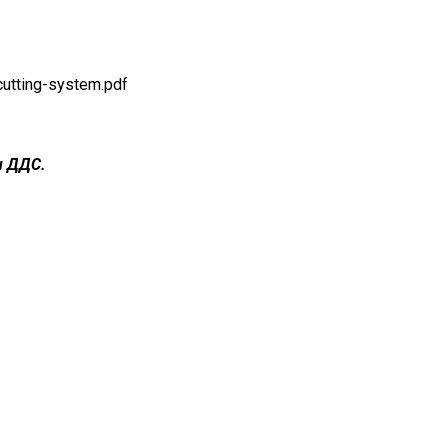
cutting-system.pdf
н ДДС.