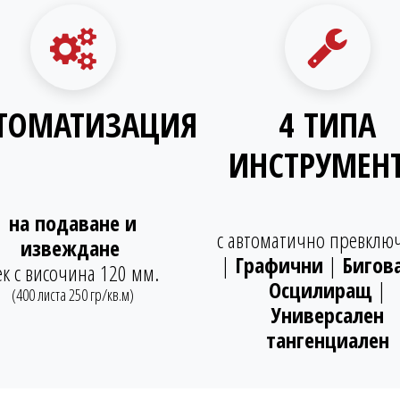
ТОМАТИЗАЦИЯ
4 ТИПА
ИНСТРУМЕН
на подаване и
с
автоматично
превклю
извеждане
|
Графични
|
Бигов
ек с височина 120 мм.
Осцилиращ
|
(400 листа 250 гр/кв.м)
Универсален
тангенциален