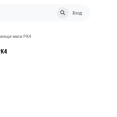
За нас
Вход
ежещи маси PK4
PK4