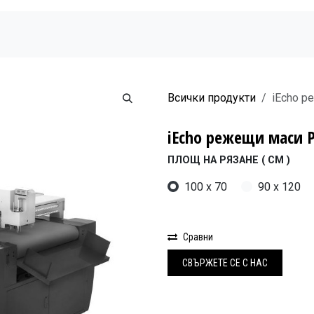
Начало
Продукти
Новини
Бюлетин
Всички продукти
iEcho р
iEcho режещи маси 
ПЛОЩ НА РЯЗАНЕ ( СМ )
100 x 70
90 x 120
Сравни
СВЪРЖЕ
Т​Е СЕ С НАС