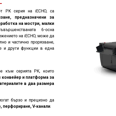
т PK серия на iECHO, са
зане, предназначени за
зработка на мостри, малки
вършенстваната 6-осна
ижението на iECHO, може да
лно и частично прорязване,
не и други функции в една
е към серията PK, които
 конвейер и платформа за
атериалите в два размера
могат бързо и прецизно да
, перфориране, V-канали
.