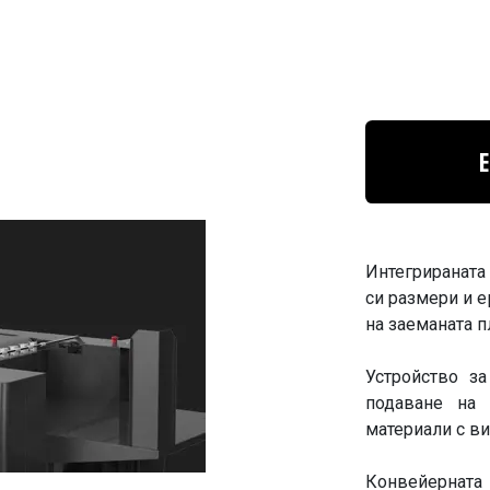
Интегрираната 
си размери и 
на заеманата п
Устройство з
подаване на 
материали с ви
Конвейернат