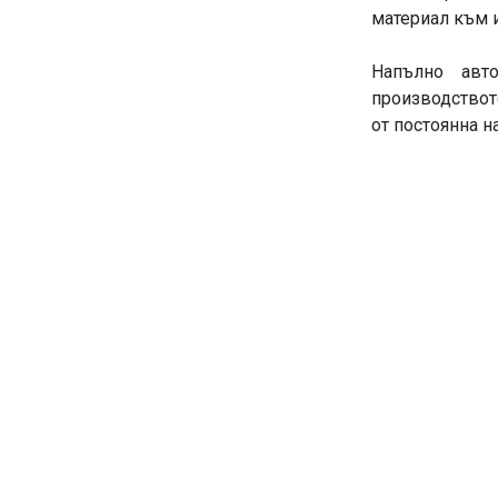
материал към 
Напълно авто
производствот
от постоянна на