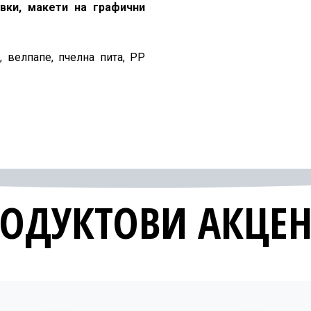
вки, макети на графични
, велпапе, пчелна пита, PP
ОДУКТОВИ АКЦЕ