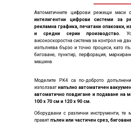
Автоматичните цифрови режещи маси о
интелигентни цифрови системи за ря
рекламна графика, печатани опаковки, и
и средни серии производство.
Усъ
високоскоростна система за контрол на дв
изпълнява бързо и точно процеси, като пъ
биговане, пунктир, перфорация, маркира
машина.
Моделите PK4 са по-доброто допълнени
използват
напълно автоматичен вакуумен
автоматично повдигане и подаване на м
100 x 70 см и 120 x 90 см.
Оборудвани с различни инструменти, те 
правят
пълен или частичен срез, биговане