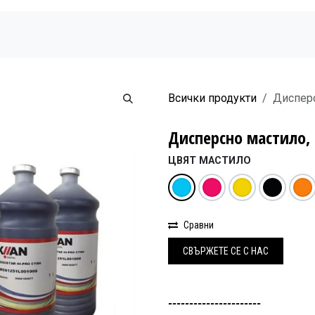
Начало
Продукти
Новини
Бюлетин
Всички продукти
Дисперсн
Дисперсно мастило, Ki
ЦВЯТ МАСТИЛО
Сравни
СВЪРЖЕ
Т​Е СЕ С НАС
----------------------