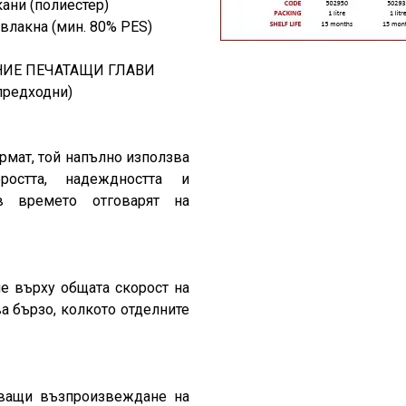
ани (полиестер)
влакна (мин. 80% PES)
ИЕ ПЕЧАТАЩИ ГЛАВИ
предходни)
рмат, той напълно използва
оростта, надеждността и
в времето отговарят на
яе върху общата скорост на
а бързо, колкото отделните
яващи възпроизвеждане на