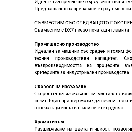
Идеален за пренасяне върху синтетични тък
Предназначен за пренасяне върху смесени 
СЪВМЕСТИМ СЪС СЛЕДВАЩОТО ПОКОЛЕН
Съвместим с DX7 пиезо печатащи глави (и 
Промишлено производство
Идеален за машини със среден и голям фо
техния производствен капацитет. Ск
възпроизводимостта на процесите въ
критериите за индустриални производства
Скорост на изсъхване
Скоростта на изсъхване на мастилото вли
печат. Един принтер може да печата толков
отпечатъци изсъхват или се втвърдяват.
Хроматизъм
Разширяване на цвета и яркост, позвол