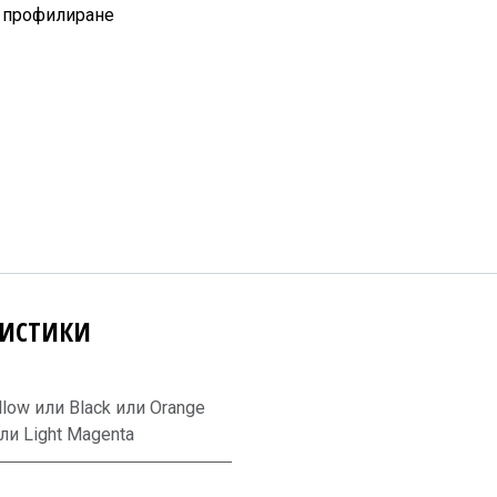
а профилиране
РИСТИКИ
llow
или
Black
или
Orange
ли
Light Magenta