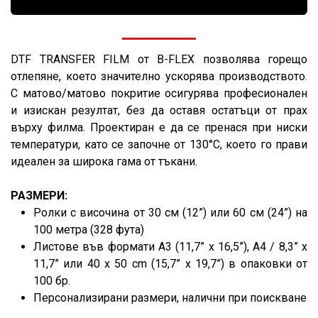
DTF TRANSFER FILM от B-FLEX позволява горещo
отлепяне, което значително ускорява производството.
С матово/матово покритие осигурява професионален
и изискан резултат, без да оставя остатъци от прах
върху филма. Проектиран е да се пренася при ниски
температури, като се започне от 130°C, което го прави
идеален за широка гама от тъкани.
РАЗМЕРИ:
Ролки с височина от 30 см (12”) или 60 см (24”) на
100 метра (328 фута)
Листове във формати A3 (11,7” x 16,5”), A4 / 8,3” x
11,7” или 40 x 50 cm (15,7” x 19,7”) в опаковки от
100 бр.
Персонализирани размери, налични при поискване