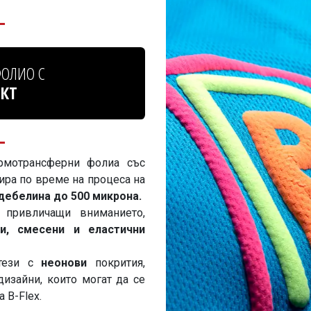
ОЛИО С
ЕКТ
мотрансферни фолиа със
вира по време на процеса на
дебелина до 500 микрона.
 привличащи вниманието,
ни, смесени и еластични
 тези с
неонови
покрития,
изайни, които могат да се
 B-Flex.