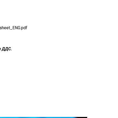
heet_ENG.pdf
н ДДС.