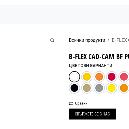
Начало
Продукти
Новини
Бюлетин
Всички продукти
B-FLEX
B-FLEX CAD-CAM BF P
ЦВЕТОВИ ВАРИАНТИ
Сравни
СВЪРЖЕ
Т​Е СЕ С НАС