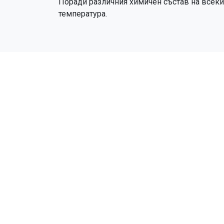
Поради различния химичен състав на всеки 
температура.