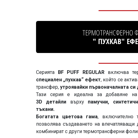
ТЕРМОТРАНСФЕРНО Ф
" ПУХКАВ" ЕФ
Серията
BF PUFF REGULAR
включва тер
специален „пухкав“ ефект
, който се акти
трансфер,
утроявайки първоначалната си 
Тази серия е идеална за добавяне на
3D детайли
върху
памучни, синтетич
тъкани.
Богатата цветова гама
, включително
позволява създаването на впечатляващи д
комбинират с други термотрансферни фолиа