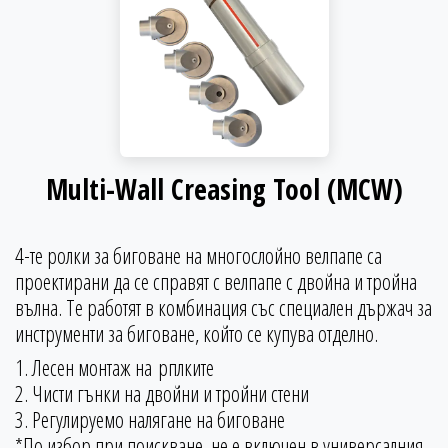
Multi-Wall Creasing Tool (MCW)
4-те ролки за биговане на многослойно велпапе са
проектирани да се справят с велпапе с двойна и тройна
вълна. Те работят в комбинация със специален държач за
инструменти за биговане, който се купува отделно.
1. Лесен монтаж на рплките
2. Чисти гънки на двойни и тройни стени
3. Регулируемо налягане на биговане
*По избор при поискване, не е включен в универсалния