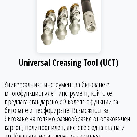
Universal Creasing Tool (UCT)
Универсалният инструмент за биговане е
многофункционален инструмент, който се
предлага стандартно с 9 колела с функции за
биговане и перфориране. Възможност за
биговане на голямо разнообразие от опаковъчен
картон, полипропилен, листове с една вълна и
др. Колелата могат лесно да се сменят