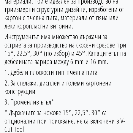
материали. Той е идеален за производство на
триизмерни структурни дизайни, изработени от
картон с пчелна пита, материали от пяна или
леки коропластни витрини.
Инструментът има множество държачи за
остриета за производство на скосени срезове при
15°, 22.5°, 30° (по избор) и 45°. Капацитетът на
дебелината варира между 6 mm и 16 mm.
1. Дебели плоскости тип-пчелна пита
2. За стелажи, дисплеи и големи картонени
конструкции
3. Променлив ъгъл*
* Държачите за ножове 15°, 22,5°, 30° са
опционални при поискване, не са включени в V-
Cut Tool