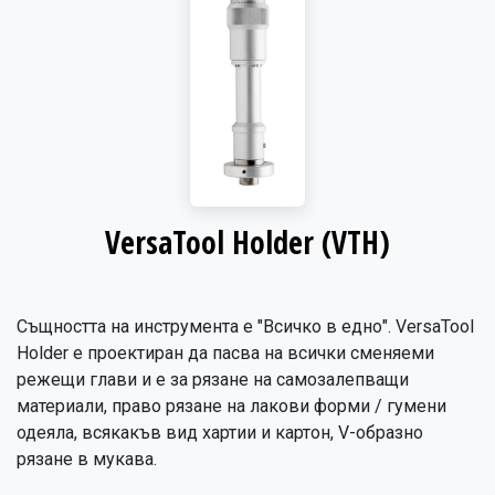
VersaTool Holder (VTH)
Същността на инструмента е "Всичко в едно". VersaTool
Holder е проектиран да пасва на всички сменяеми
режещи глави и е за рязане на самозалепващи
материали, право рязане на лакови форми / гумени
одеяла, всякакъв вид хартии и картон, V-образно
рязане в мукава.