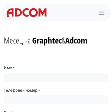
Преминете към съдържание
Месец на
Graphtec
&
Adcom
Име
*
Телефонен номер
*