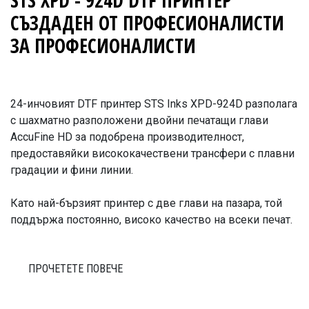
STS XPD - 924D DTF ПРИНТЕР
СЪЗДАДЕН ОТ ПРОФЕСИОНАЛИСТИ
ЗА ПРОФЕСИОНАЛИСТИ
24-инчовият DTF принтер STS Inks XPD-924D разполага
с шахматно разположени двойни печатащи глави
AccuFine HD за подобрена производителност,
предоставяйки висококачествени трансфери с плавни
градации и фини линии.
Като най-бързият принтер с две глави на пазара, той
поддържа постоянно, високо качество на всеки печат.
ПРОЧЕТЕТЕ ПОВЕЧЕ