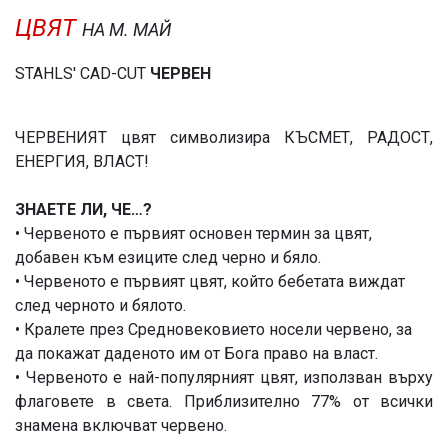
ЦВЯТ
НА М. МАЙ
STAHLS' CAD-CUT
ЧЕРВЕН
ЧЕРВЕНИЯТ цвят символизира КЪСМЕТ, РАДОСТ,
ЕНЕРГИЯ, ВЛАСТ!
ЗНАЕТЕ ЛИ, ЧЕ…?
• Червеното е първият основен термин за цвят,
добавен към езиците след черно и бяло.
• Червеното е първият цвят, който бебетата виждат
след черното и бялото.
• Кралете през Средновековието носели червено, за
да покажат даденото им от Бога право на власт.
• Червеното е най-популярният цвят, използван върху
флаговете в света. Приблизително 77% от всички
знамена включват червено.