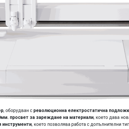
ер
, оборудван с
революционна електростатична подлож
0мм. просвет за зареждане на материали
, което дава но
и инструменти
, което позволява работа с допълнителни ти