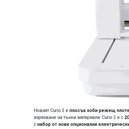
Новият Curio 2 е
плосък хоби режещ плот
изрязване на тънки материали. Curio 2 е с
2
с
набор от нови опционални електрическ