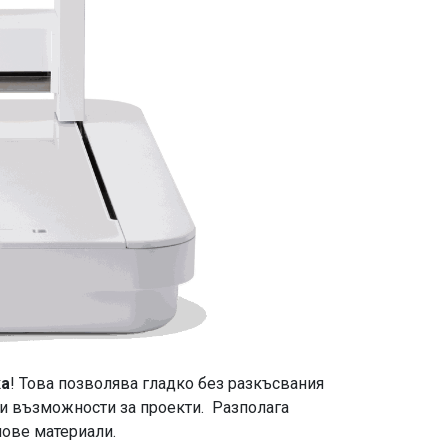
ка
! Това позволява гладко без разкъсвания
ви възможности за проекти. Разполага
пове материали.