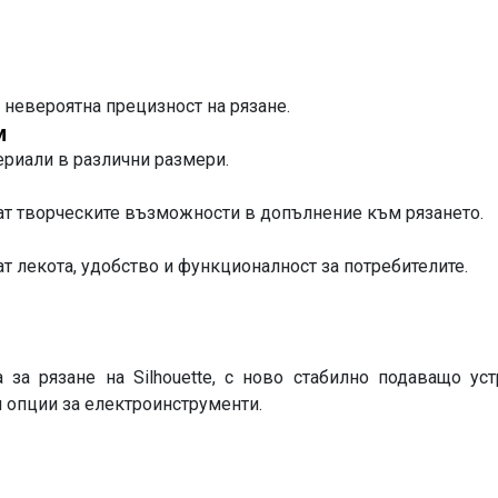
 невероятна прецизност на рязане.
и
ериали в различни размери.
т творческите възможности в допълнение към рязането.
т лекота, удобство и функционалност за потребителите.
за рязане на Silhouette, с ново стабилно подаващо ус
и опции за електроинструменти.