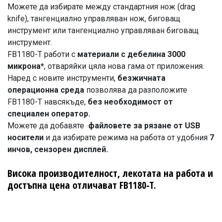
Можете да избирате между стандартния нож (drag
knife), тангенциално управляван нож, биговащ
инструмент или тангенциално управляван биговащ
инструмент.
FB1180-T работи с
материали с дебелина 3000
микрона*
, отваряйки цяла нова гама от приложения.
Наред с новите инструменти,
безжичната
операционна среда
позволява да разположите
FB1180-T навсякъде,
без необходимост от
специален оператор.
Можете да добавяте
файловете за рязане от USB
носители
и да избирате режима на работа от удобния
7
инчов, сензорен дисплей.
Висока производителност, лекотата на работа и
достъпна цена отличават FB1180-T.