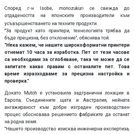
Според г-н Isobe, monozukuri се свежда до
отдадеността на японските производители към
усъвършенстването на техните продукти.
"За продукт като принтери, технологията трябва да
бъде прецизна, без отклонение", обяснява той.
"Нека кажем, че нашите широкоформатни принтери
отнемат 10 часа за изработка. Пет от тези часове
са необходими за сглобяване, така че може да се
запитате какво правим с останалите пет. Това
време изразходваме за прецизна настройка и
проверка."
Докато Mutoh е установила задгранични локации в
Европа, Съединените щати и Австралия, нейната
ангажираност към добре изграден производствен
процес обосновава решението фабриките да останат
на родна земя.
"Нашето производство изисква инженерна експертиза,