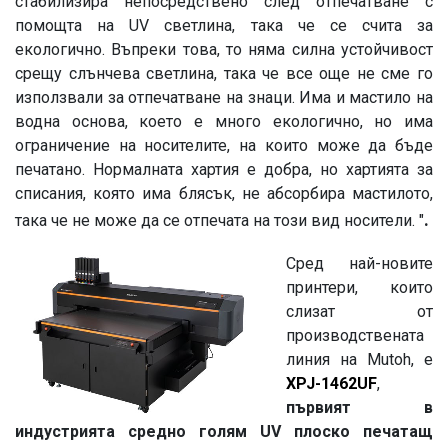
стабилизира непосредствено след отпечатване с
помощта на UV светлина, така че се счита за
екологично. Въпреки това, то няма силна устойчивост
срещу слънчева светлина, така че все още не сме го
използвали за отпечатване на знаци. Има и мастило на
водна основа, което е много екологично, н
о има
ограничение на носителите, на които може да бъде
печатано. Нормалната хартия е добра, но хартията за
списания, която има блясък, не абсорбира мастилото,
.
така че не може да се отпечата на този вид носители. "
Сред най-новите
принтери, които
слизат от
производствената
линия на Mutoh, е
XPJ-1462UF
,
първият в
индустрията средно голям UV плоско печатащ