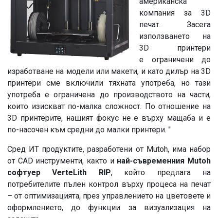
американска
компания за 3D
печат. Засега
използването на
3D принтери
е ограничени до
изработване на модели или макети, и като дилър на 3D
принтери сме включили тяхната употреба, но тази
употреба е ограничена до производството на части,
които изискват по-малка сложност. По отношение на
3D принтерите, нашият фокус не е върху мащаба и е
по-насочен към средни до малки принтери. "
Сред ИТ продуктите, разработени от Mutoh, има набор
от CAD инструменти, както и
най-съвременния Mutoh
софтуер VerteLith RIP
, който предлага на
потребителите пълен контрол върху процеса на печат
– от оптимизацията, през управлението на цветовете и
оформлението, до функции за визуализация на