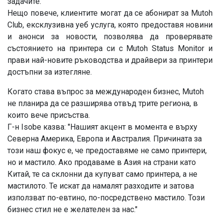
задачите.
Нещо повече, клиентите могат да се абонират за Mutoh
Club, ексклузивна уеб услуга, която предоставя новини
и анонси за новости, позволява да проверявате
състоянието на принтера си с Mutoh Status Monitor и
прави най-новите ръководства и драйвери за принтери
достъпни за изтегляне.
Когато става въпрос за международен бизнес, Mutoh
не планира да се разширява отвъд трите региона, в
които вече присъства.
Г-н Isobe казва: "Нашият акцент в момента е върху
Северна Америка, Европа и Австралия. Причината за
този наш фокус е, че предоставяме не само принтери,
но и мастило. Ако продаваме в Азия на страни като
Китай, те са склонни да купуват само принтера, а не
мастилото. Те искат да намалят разходите и затова
използват по-евтино, по-посредствено мастило. Този
бизнес стил не е желателен за нас."