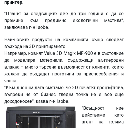
принтер
.
"Планът за следващите две до три години е да се
премине към предимно екологични мастила",
заключава г-н Isobe.
Най-новите продукти на компанията също следват
възхода на 3D принтирането.
Например, новият Value 3D Magix MF-900 е в състояние
да моделира материали, съдържащи въглеродни
влакна – много търсена възможност от клиенти, които
желаят да създадат прототипи за приспособления и
части.
"Към днешна дата смятаме, че 3D печатът процъфтява,
въпреки че от бизнес гледна точка не е все още
доходоносен", казва г-н Isobe.
"Всъщност ние
действаме като
агент на голяма