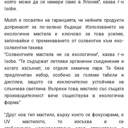
която може да се намери само в Япония", казва г-н
Isobe.
Mutoh е посветен на гаранцията, че нейните продукти
допринасят за по-зелено бъдеще. Използването на
екологични мастила е ключово за това усилие,
започвайки с преминаването от солвентни към еко-
солвентни такива.
"Солвентните мастила не са екологични", казва г-н
Isobe. "Те съдържат летливи органични съединения и
когато изсъхнат, се отделя химична пара. Те бяха
предпочитан избор, особено за големи табели и
дисплеи, защото са изключително устойчиви на
слънчева светлина. Въпреки това, мастило със същата
производителност вече съществува в екологична
форма."
"Друг нов тип мастило, върху което се фокусираме, е
UV мастилото; то изсъхва и се