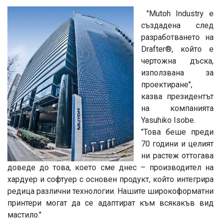
"Mutoh Industry е
създадена след
разработването на
Drafter®, който е
чертожна дъска,
използвана за
проектиране",
казва президентът
на компанията
Yasuhiko Isobe.
"Това беше преди
70 години и целият
ни растеж оттогава
доведе до това, което сме днес – производител на
хардуер и софтуер с основен продукт, който интегрира
редица различни технологии. Нашите широкоформатни
принтери могат да се адаптират към всякакъв вид
мастило."