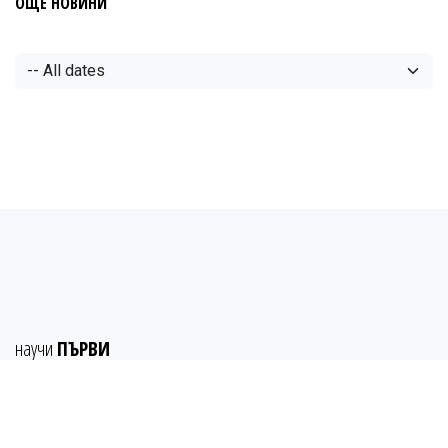
ОЩЕ НОВИНИ
научи
ПЪРВИ
абонирай се
СЕГА
за
АДКОМ БЮЛЕТИН
... пазарни
ТЕНДЕНЦИИ
, продуктови
НОВИНИ
, нови
ТЕХНОЛОГИИ
,