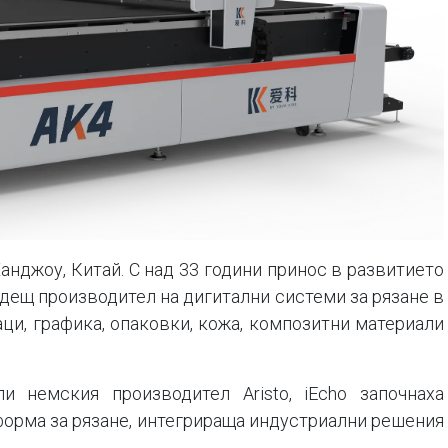
 Ханджоу, Китай. С над 33 години принос в развитието
водещ производител на дигитални системи за рязане в
аци, графика, опаковки, кожа, композитни материали
и немския производител Aristo, iEcho започнаха
форма за рязане, интегрираща индустриални решения