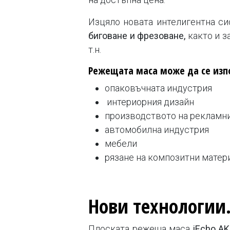
Изцяло новата интелигентна си
биговане и фрезоване,
както и з
т.н.
Режещата маса може да се изп
опаковъчната индустрия
интериорния дизайн
производството на рекламни
автомобилна индустрия
мебели
рязане на композитни матери
Нови технологии
Плоската режеща маса
iEcho A