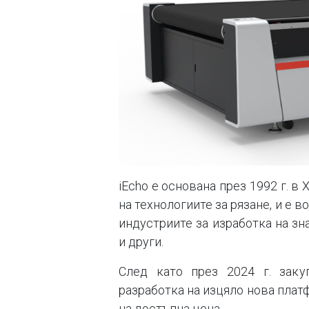
iEcho е основана през 1992 г. в
на технологиите за рязане, и е 
индустриите за изработка на зн
и други.
След като през 2024 г. закуп
разработка на изцяло нова плат
на достъпна цена.