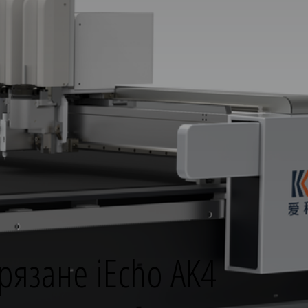
рязане iEcho AK4