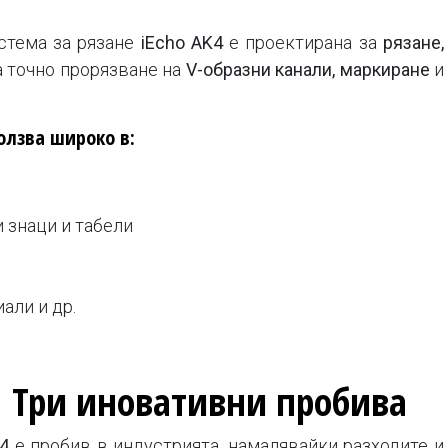
стема за рязане
iEcho AK4
е проектирана за
рязане,
а точно
прорязване
на
V-образни канали, маркиране
и
олзва широко в:
 знаци и табели
али и др.
.
Три иновативни пробива
K4
е пробив в индустрията, намалявайки разходите и