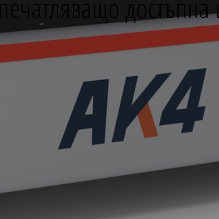
впечатляващо достъпна 