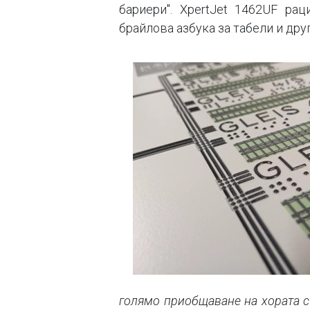
бариери". XpertJet 1462UF ра
брайлова азбука за табели и дру
голямо приобщаване на хората с 