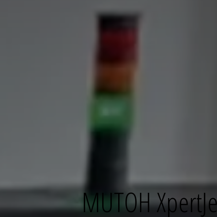
MUTOH XpertJ