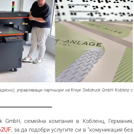
вдясно), управляващи партньори на Kreye Siebdruck GmbH Koblenz с
ck GmbH, семейна компания в Кобленц, Германия,
62UF
, за да подобри услугите си в "комуникация без