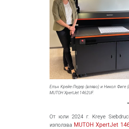
Елън Крейе-Ледер (вляво) и Никол Фиге (
MUTOH XpertJet 1462UF.
От юли 2024 г. Kreye Siebdru
MUTOH XpertJet 14
използва