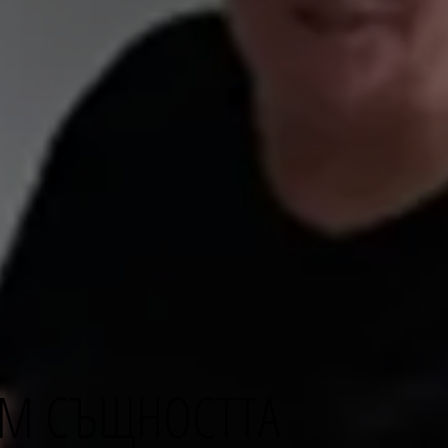
КЪМ СЪЩНОСТТА