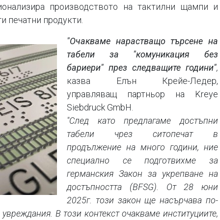
ционализира производството на тактилни щампи и
ги печатни продукти.
"Очакваме нарастващо търсене на
табели за "комуникация без
бариери" през следващите години"
,
казва Елън Крейе-Ледер,
управляващ партньор на Kreye
Siebdruck GmbH.
"След като предлагаме достъпни
табели чрез ситопечат в
продължение на много години, ние
специално се подготвихме за
германския Закон за укрепване на
достъпността (BFSG). От 28 юни
2025г. този закон ще насърчава по-
увреждания. В този контекст очакваме институциите,