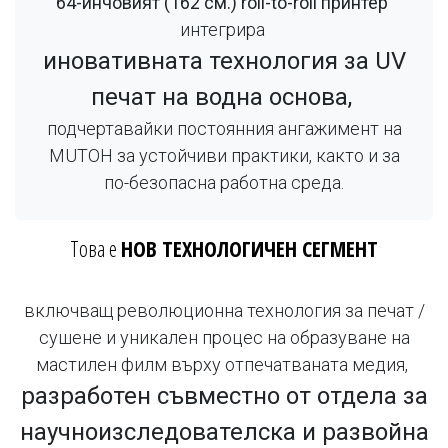
64-инчовият (162 см.) roll-to-roll принтер
интегрира
иновативната технология за UV
печат на водна основа,
подчертавайки постоянния ангажимент на
MUTOH за устойчиви практики, както и за
по-безопасна работна среда.
Това е
НОВ ТЕХНОЛОГИЧЕН СЕГМЕНТ
включващ революционна технология за печат /
сушене и уникален процес на образуване на
мастилен филм върху отпечатваната медия,
разработен съвместно от отдела за
научноизследователска и развойна