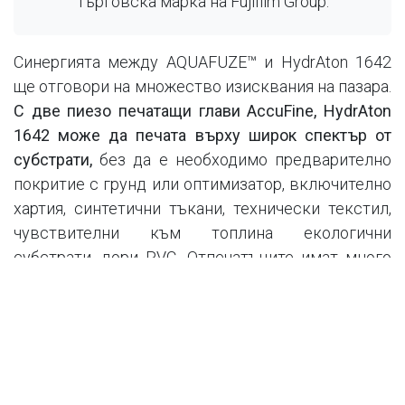
търговска марка на Fujifilm Group.
Синергията между AQUAFUZE™ и HydrAton 1642
ще отговори на множество изисквания на пазара.
С две пиезо печатащи глави AccuFine, HydrAton
1642 може да печата върху широк спектър от
субстрати,
без да е необходимо предварително
покритие с грунд или оптимизатор, включително
хартия, синтетични тъкани, технически текстил,
чувствителни към топлина екологични
субстрати, дори PVC. Отпечатъците имат много
тънък мастилен филм, меко усещане и висока
устойчивост на надраскване.