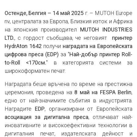
Остенде, Белгия – 14 май 2025
г. – MUTOH Europe
nv, централата за Европа, Близкия изток и Африка
на японския производител
MUTOH INDUSTRIES
LTD.
, с гордост съобщава, че неговият
принтер
HydrAton 1642
получи
наградата на Европейската
цифрова преса (EDP)
за "
Най-добър принтер Roll-
to-Roll <170см.
" в категорията системи за
широкоформатен печат.
Наградата беше връчена по време на престижна
церемония, проведена на
8 май на
FESPA Berlin
,
едно от най-значимите събития в индустрията.
Наградите
EDP
, организирани от Европейската
асоциация за дигитална преса
, отличават най-
иновативните и високоефективни технологии в
дигиталния печат, издателската дейност и