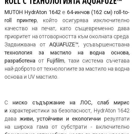
ROLL
С ТЕХНОЛОГИЯТА AQUAFUZE™
MUTOH HydrAton 1642
е
64-инчов (162 см) roll-to-
roll принтер
, който осигурява изключително
качество на печат, като същевременно дава
приоритет на отговорността към околната среда.
Задвижвана от
AQUAFUZE™
, усъвършенствана
технология за мастило на водна основа,
разработена
от
Fujifilm
, тази система съчетава
най-доброто от технологиите за мастило на водна
основа и UV мастило.
С
ниско съдържание на ЛОС, слаб мирис
и
характеристики за безопасност, HydrAton 1642
дава
живи, устойчиви и екологични
резултати
на широка гама от субстрати - включително