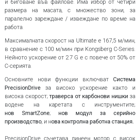
и биговане във файлове. Има избор от четири
размера на масата, с множество зони, за
паралелно зареждане / извеждане по време на
работа.
Максималната скорост на Ultimate е 167,5 м/мин,
в сравнение с 100 м/мин при Kongsberg C-Series.
Нейното ускорение от 2.7 G е с повече от 50% от
C-серията.
Основните нови функции включват
Система
PrecisionDrive
за високо ускорение както и
висока скорост;
траверса от карбонови нишки
за
водене на каретата с инструментите;
нов SmartZone
;
нов модул за серийно
производство
, и н
ова контролна работна станция.
PrecisionDrive съчетава линеен мотор с висок