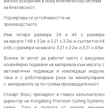
високо ускорение и нова интелигентна система
за безопасност.
Подчертава се устойчивостта на
производството.
Има четири размера: 24 и 44 с размери
на масата 1.68 x 3.2м. и 2.21 x 3.2м. и съответно 64
и 66, с размери на масата 3.21 x 3.2м. и 3.21 x 4.8м.
Всички те могат да работят както с вакуумно
конвейерно подаване на материала към масата, с
автоматични подаващи и извеждащи модули,
така и с роботизирана ръка за манипулиране
с материалите за по-голяма производителност.
Стюарт Фокс, президент и главен изпълнителен
директор на Kongsberg Precision Cutting Systems,
казва: „Това е първата от новите машини,