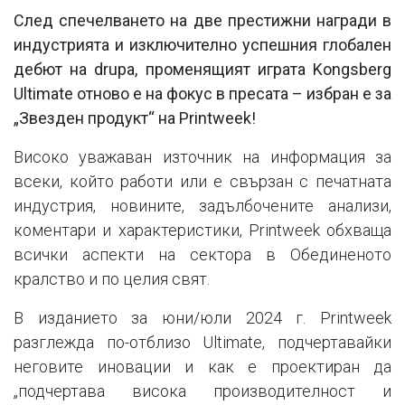
След спечелването на две престижни награди в
индустрията и изключително успешния глобален
дебют на drupa, променящият играта Kongsberg
Ultimate отново е на фокус в пресата – избран е за
„Звезден продукт“ на Printweek!
Високо уважаван източник на информация за
всеки, който работи или е свързан с печатната
индустрия, новините, задълбочените анализи,
коментари и характеристики, Printweek обхваща
всички аспекти на сектора в Обединеното
кралство и по целия свят.
В изданието за юни/юли 2024 г. Printweek
разглежда по-отблизо Ultimate, подчертавайки
неговите иновации и как е проектиран да
„подчертава висока производителност и