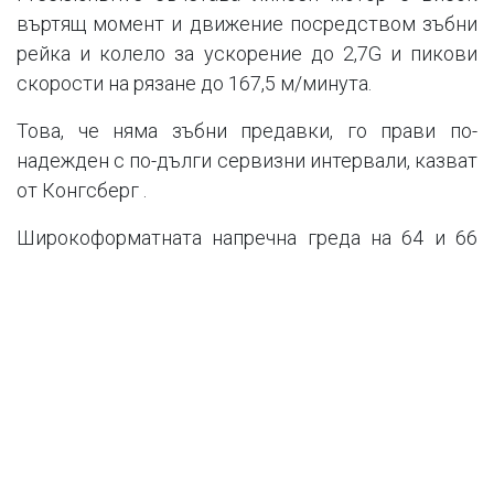
въртящ момент и движение посредством зъбни
рейка и колело за ускорение до 2,7G и пикови
скорости на рязане до 167,5 м/минута.
Това, че няма зъбни предавки, го прави по-
надежден с по-дълги сервизни интервали, казват
от Конгсберг .
Широкоформатната напречна греда на 64 и 66
модели е с нов дизайн, "изтъкан" от единична
карбонова нишка, навита около собствена
вътрешна структура за висока здравина и малко
тегло. Kongsberg казва, че това означава
минимално усукване и огъване при ускорение
или при прилагане на 50кг сила на натиск.
Нова двузонова система за безопасност
Kongsberg SmartZone, следи зоната около масата,