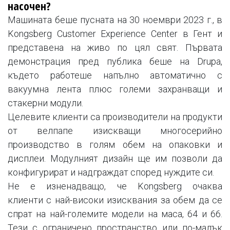
насочен?
Машината беше пусната на 30 ноември 2023 г., в
Kongsberg Customer Experience Center в Гент и
представена на живо по цял свят. Първата
демонстрация пред публика беше на Drupa,
където работеше напълно автоматично с
вакуумна лента плюс големи захранващи и
стакерни модули.
Целевите клиенти са производители на продукти
от велпапе изискващи многосерийно
производство в голям обем на опаковки и
дисплеи. Модулният дизайн ще им позволи да
конфигурират и надграждат според нуждите си.
Не е изненадващо, че Kongsberg очаква
клиенти с най-високи изисквания за обем да се
спрат на най-големите модели на маса, 64 и 66.
Тези с ограничено пространство или по-малък